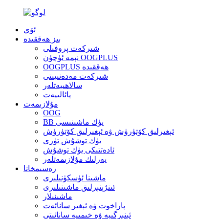
ئۆي
بىز ھەققىدە
شىركەت پروفىلى
نېمە ئۈچۈن OOGPLUS
OOGPLUS ھەققىدە
شىركەت مەدەنىيىتى
سالاھىيەتلەر
پائالىيەت
مۇلازىمەت
OOG
BB يۈك ماشىنىسى
ئېغىرلىق كۆتۈرۈش ۋە ئېغىرلىق كۆتۈرۈش
يۈك توشۇش تۈرى
ئادەتتىكى يۈك توشۇش
يەرلىك مۇلازىمەتلەر
رەسىمخانا
ماشىنا ئۈسكۈنىلىرى
ئىنژېنېرلىق ماشىنىلىرى
ماشىنىلار
پاراخوت ۋە ئېغىر سانائەت
ئېنېرگىيە ۋە خىمىيە سانائىتى