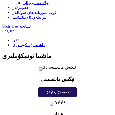
پولات ماتېرىيالى
خەۋەرلەر
كۆپ سورىلىدىغان سوئاللار
بىز بىلەن ئالاقىلىشىڭ
خىتايچە
English
ئۆي
ماشىنا ئۈسكۈنىلىرى
ماشىنا ئۈسكۈنىلىرى
ئېگىش ماشىنىسى
تېخىمۇ كۆپ ئوقۇڭ
قازان