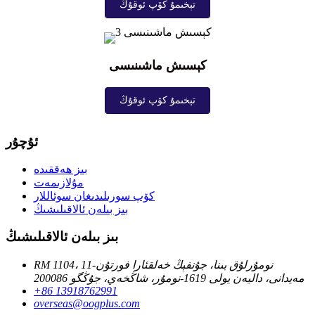
تېخىمۇ كۆپ ئوقۇڭ
كېسىش ماشىنىسى
تېخىمۇ كۆپ ئوقۇڭ
ئۇچۇر
بىز ھەققىدە
مۇلازىمەت
كۆپ سورىلىدىغان سوئاللار
بىز بىلەن ئالاقىلىشىڭ
بىز بىلەن ئالاقىلىشىڭ
RM 1104، 11-نومۇرلۇق بىنا، جۇنفېڭ خەلقئارا فورتۇن
مەيدانى، داليەن يولى 1619-نومۇر، شاڭخەي، جۇڭگو 200086
+86 13918762991
overseas@oogplus.com