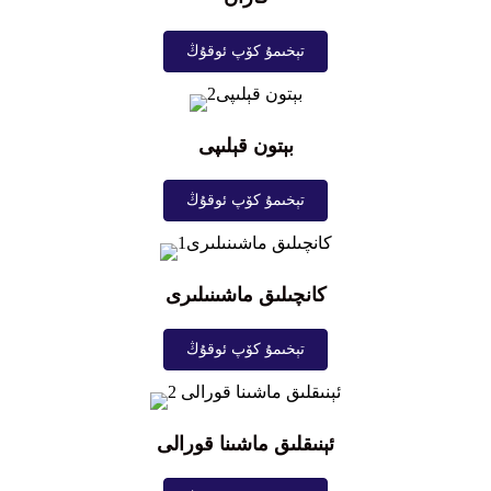
تېخىمۇ كۆپ ئوقۇڭ
بېتون قېلىپى
تېخىمۇ كۆپ ئوقۇڭ
كانچىلىق ماشىنىلىرى
تېخىمۇ كۆپ ئوقۇڭ
ئېنىقلىق ماشىنا قورالى