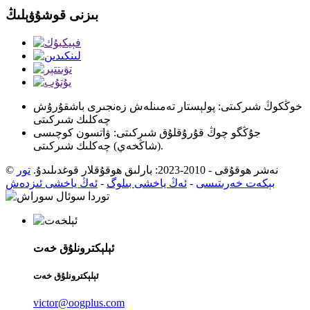
بىزنى قوشۇۋېلىڭ
خوڭكوڭ شىركىتى: پولېستار تەمىنلەش زەنجىرى باشقۇرۇش
چەكلىك شىركىتى
جۇڭگو چوڭ قۇرۇقلۇق شىركىتى: ۋاتسون كوچىسى
(شاڭخەي) چەكلىك شىركىتى.
© نەشر ھوقۇقى - 2010-2023: بارلىق ھوقۇقلار قوغدىلىدۇ.
تور
بېكەت خەرىتىسى
-
ئەڭ ياخشى بىلوگ
-
ئەڭ ياخشى ئىزدەش
ئېلېكترونلۇق خەت
ئېلېكترونلۇق خەت
victor@oogplus.com