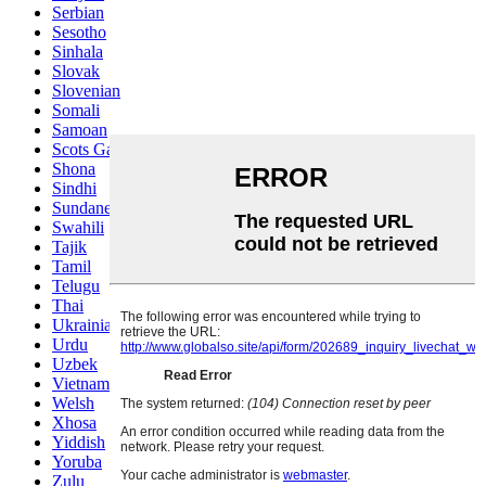
Serbian
Sesotho
Sinhala
Slovak
Slovenian
Somali
Samoan
Scots Gaelic
Shona
Sindhi
Sundanese
Swahili
Tajik
Tamil
Telugu
Thai
Ukrainian
Urdu
Uzbek
Vietnamese
Welsh
Xhosa
Yiddish
Yoruba
Zulu