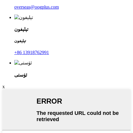
overseas@oogplus.com
تېلېفون
تېلېفون
+86 13918762991
ئۈستى
x