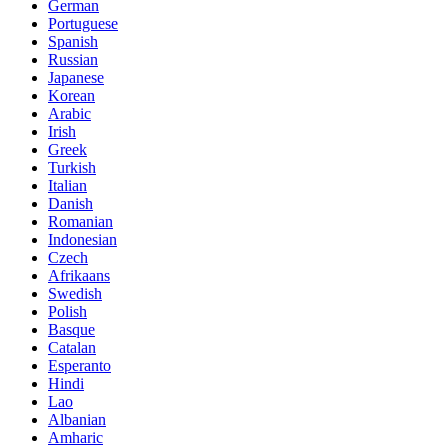
German
Portuguese
Spanish
Russian
Japanese
Korean
Arabic
Irish
Greek
Turkish
Italian
Danish
Romanian
Indonesian
Czech
Afrikaans
Swedish
Polish
Basque
Catalan
Esperanto
Hindi
Lao
Albanian
Amharic