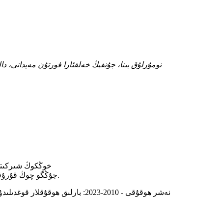
RM 1104، 11-نومۇرلۇق بىنا، جۇنفېڭ خەلقئارا فورتۇن مەيدانى، داليەن يولى 1619-نومۇر، شاڭ
خوڭكوڭ شىركىتى
جۇڭگو چوڭ قۇرۇقلۇق شىركىتى: ۋاتسون كوچىسى (شاڭخەي) چەكلىك شىركىتى.
© نەشر ھوقۇقى - 2010-2023: بارلىق ھوقۇقلار قوغدىلىدۇ.