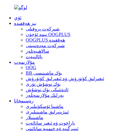
ئۆي
بىز ھەققىدە
شىركەت پروفىلى
نېمە ئۈچۈن OOGPLUS
OOGPLUS ھەققىدە
شىركەت مەدەنىيىتى
سالاھىيەتلەر
پائالىيەت
مۇلازىمەت
OOG
BB يۈك ماشىنىسى
ئېغىرلىق كۆتۈرۈش ۋە ئېغىرلىق كۆتۈرۈش
يۈك توشۇش تۈرى
ئادەتتىكى يۈك توشۇش
يەرلىك مۇلازىمەتلەر
رەسىمخانا
ماشىنا ئۈسكۈنىلىرى
ئىنژېنېرلىق ماشىنىلىرى
ماشىنىلار
پاراخوت ۋە ئېغىر سانائەت
ئېنېرگىيە ۋە خىمىيە سانائىتى