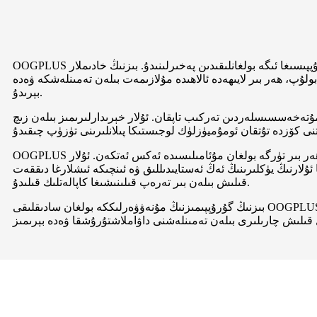
OOGPLUS شىركىتى چوڭ ۋە ئېغىر يۈكلەرنى توشۇشتا 10 يىلدىن ئارتۇق كەسپىي تەجرىبىگە ئىگە يۇقىرى تەجرىبىلىك كەسپىي خادىملار گۇرۇپپىسىغا ئىگە بولغانلىقىدىن پەخىرلىنىدۇ. بىزنىڭ خادىملار
ۇپ، ھەر بىر لايىھەدە ئالاھىدە مۇلازىمەت بىلەن تەمىنلەشكە ۋەدە
بېرىدۇ.
تەخەسسىسلەردىن تەركىب تاپقان. ئۇلار خېرىدارلىرىمىز بىلەن زىچ
OOGPLUS شىركىتىدە، بىز ھەل قىلىش چارىسى بىرىنچى ئورۇندا، باھا ئىككىنچى ئورۇندا تۇرىدۇ دەپ قارايمىز. بۇ پەلسەپە گۇرۇپپىمىزنىڭ ھەر بىر تۈرگە بولغان مۇئامىلىسىدە ئەكس ئەتكەن. ئۇلار
ئۇلارنىڭ يۈكلىرىنىڭ ئەڭ ئەستايىدىللىق ۋە ئىنچىكە ئىشلارغا دىققەت
قىلىش بىلەن بىر تەرەپ قىلىنىشىغا كاپالەتلىك قىلىدۇ.
بىزنىڭ گۇرۇپپىمىزنىڭ مۇنەۋۋەرلىككە بولغان سادىقلىقى OOGPLUS شىركىتىگە خەلقئارا تىرانسپورت كەسپىدە ئىشەنچلىك ۋە ئىشەنچلىك ھەمراھ دېگەن نامنى ئېلىپ كەلدى. بىز بۇ نامنى ساقلاپ قېلىشقا ۋە