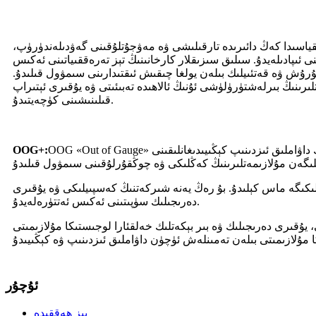
ىقياسىدا كەڭ دائىرىدە تارقىلىشى ۋە مەۋجۇتلۇقىنى گەۋدىلەندۈرۈپ،
ئىپادىلەيدۇ. سىلىق سىزىقلار كارخانىنىڭ تېز تەرەققىياتىنى ئەكىس
تۇرۇش ۋە قەتئىيلىك بىلەن يولغا چىقىش ئىقتىدارىنى سىمۋول قىلىدۇ.
تلىرىنىڭ بىرلەشتۈرۈلۈشى ئۇنىڭ ئالاھىدە تەبىئىتى ۋە يۇقىرى ئېتىراپ
قىلىنىشىنى كۈچەيتىدۇ.
OOG «Out of Gauge» نىڭ قىسقارتىلمىسى بولۇپ، ئۆلچەمدىن ئېشىپ كەتكەن ۋە ئېغىر يۈك بولغان ماللارنى بىلدۈرىدۇ، «+» بولسا شىركەتنىڭ مۇلازىمەتلىرىنىڭ داۋاملىق ئىزدىنىپ كېڭىيىدىغانلىقىنى
OOG+:
كىگە ماس كېلىدۇ. بۇ رەڭ يەنە شىركەتنىڭ كەسپىيلىكى ۋە يۇقىرى
دەرىجىلىك سۈپىتىنى ئەكىس ئەتتۈرەلەيدۇ.
ۇقىرى دەرىجىلىك ۋە بىر بېكەتلىك خەلقئارا لوجىستىكا مۇلازىمىتى
ئۇچۇر
بىز ھەققىدە