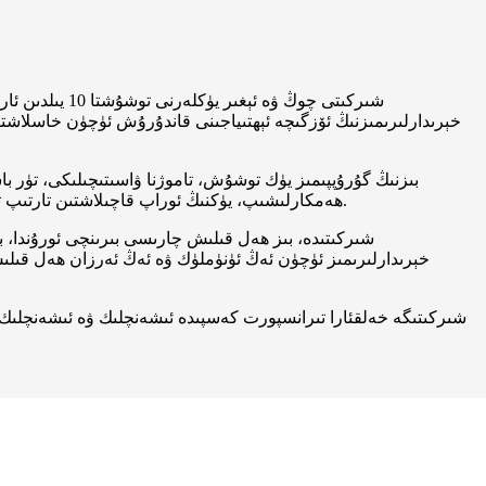
خېرىدارلىرىمىزنىڭ ئۆزگىچە ئېھتىياجىنى قاندۇرۇش ئۈچۈن خاسلاشتۇ
بىزنىڭ گۇرۇپپىمىز يۈك توشۇش، تاموژنا ۋاسىتىچىلىكى، تۈر 
ھەمكارلىشىپ، يۈكنىڭ ئوراپ قاچىلاشتىن تارتىپ تاموژنا تەكشۈرۈشى ۋە ئاخىرقى يەتكۈزۈشكىچە بولغان ھەر بىر جەھەتنى كۆزدە تۇتقان ئومۇميۈزلۈك لوجىستىكا پىلانلىرىنى تۈزۈپ چىقىدۇ.
خېرىدارلىرىمىز ئۈچۈن ئەڭ ئۈنۈملۈك ۋە ئەڭ ئەرزان ھەل قىلىش چا