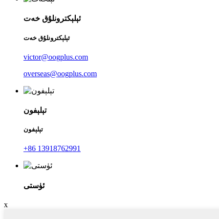
ئېلېكترونلۇق خەت
ئېلېكترونلۇق خەت
victor@oogplus.com
overseas@oogplus.com
تېلېفون
تېلېفون
+86 13918762991
ئۈستى
x