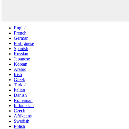
English
French
German
Portuguese
Spanish
Russian
Japanese
Korean
Arabic
Irish
Greek
Turkish
Italian
Danish
Romanian
Indonesian
Czech
Afrikaans
Swedish
Polish