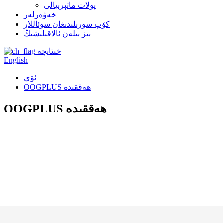
پولات ماتېرىيالى
خەۋەرلەر
كۆپ سورىلىدىغان سوئاللار
بىز بىلەن ئالاقىلىشىڭ
خىتايچە
English
ئۆي
OOGPLUS ھەققىدە
OOGPLUS ھەققىدە