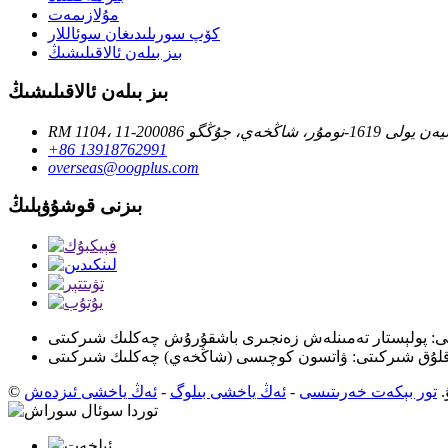
مۇلازىمەت
كۆپ سورىلىدىغان سوئاللار
بىز بىلەن ئالاقىلىشىڭ
بىز بىلەن ئالاقىلىشىڭ
خەي، جۇڭگو 200086
+86 13918762991
overseas@oogplus.com
بىزنى قوشۇۋېلىڭ
: پولېستار تەمىنلەش زەنجىرى باشقۇرۇش چەكلىك شىركىتى
تور بېكەت خەرىتىسى
-
ئەڭ ياخشى بىلوگ
-
ئەڭ ياخشى ئىزدەش