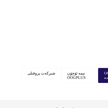
O
نېمە ئۈچۈن
شىركەت پروفىلى
دە
OOGPLUS