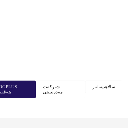
سالاھىيەتلەر
شىركەت
OGPLUS
مەدەنىيىتى
ھەققى