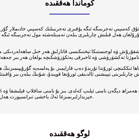
كوماندا ھەققىدە
رۇلغان ھەل قىلىش چارىلىرى بىلەن تەمىنلەشتە مول تەجرىبىگە ئىگە بول
باشقۇرۇش ۋە لوجىستىكا تېخنىكىسى قاتارلىق ھەر خىل ساھەلەردىكى مۇ
رىلىرىنى تېپىشنى ئالدىنقى ئورۇنغا قويىدۇ، شۇنىڭ بىلەن بىر ۋاقىتتا 
خېرىدارلىرىمىزغا ئەڭ ياخشى تىرانسپورت ھەل قىلىش چارىلىرى بىلەن تەمىنلەشنى داۋاملاشتۇرۇشقا ۋەدە بېرىمىز.
لوگو ھەققىدە