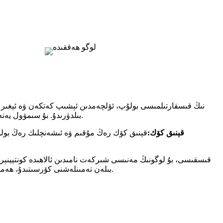
بىلدۈرىدۇ. بۇ سىمۋول يەنە شىركەتنىڭ خەلقئارا لوجىستىكا تەمىنلەش زەنجىرى ساھەسىدە تەمىنلىگەن مۇلازىمەتلىرىنىڭ كەڭلىكى ۋە چوڭقۇرلۇقىنى سىمۋول قىلىدۇ.
قېنىق كۆك:
قېنىق كۆك رەڭ مۇقىم ۋە ئىشەنچلىك رەڭ بولۇپ
قىسقىسى، بۇ لوگونىڭ مەنىسى شىركەت نامىدىن ئالاھىدە كونتېينېرل
بىلەن تەمىنلەشنى كۆرسىتىدۇ، ھەمدە بۇ مۇلازىمەت خېرىدارلارغا ئىشەنچلىك ۋە مۇقىم خەلقئارا لوجىستىكا مۇلازىمىتى بىلەن تەمىنلەش ئۈچۈن داۋاملىق ئىزدىنىپ ۋە كېڭىيىدۇ.